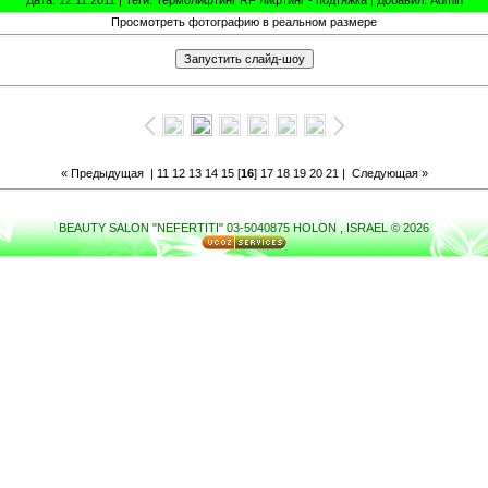
Просмотреть фотографию в реальном размере
« Предыдущая
|
11
12
13
14
15
[
16
]
17
18
19
20
21
|
Следующая »
BEAUTY SALON "NEFERTITI" 03-5040875 HOLON , ISRAEL © 2026