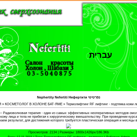
עברית
Nephertity Nefertiti Нефертити נפרטיטי
Я
»
КОСМЕТОЛОГ В ХОЛОНЕ БАТ-ЯМЕ
» Термолифтинг RF лифтинг - подтяжка кожи л
— Радиоволновая терапия - один из самых эффективных неоперативных методов омол
кожу лица и тела не прибегая к хирургическому вмешательству. При проведении курса
аем результат, для достижения которого требуется пластическая операция и месяцы 
Просмотров
: 2134 |
Размеры
: 1800x1426px/186.3Kb
Дата
: 12.11.2011 |
Теги
:
Термолифтинг RF лифтинг - подтяжка
|
Добавил
:
Admin