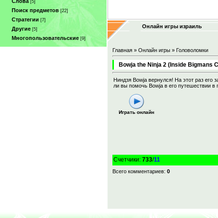
Слова
[5]
Поиск предметов
[22]
Стратегии
[7]
Онлайн игры израиль
Другие
[5]
Многопользовательские
[9]
Главная
»
Онлайн игры
»
Головоломки
Bowja the Ninja 2 (Inside Bigmans
Ниндзя Bowja вернулся! На этот раз его
ли вы помочь Bowja в его путешествии в 
Играть онлайн
Счетчики
:
733
/
11
Всего комментариев
:
0