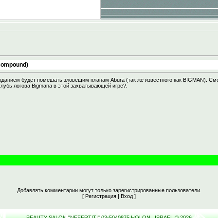
 Compound)
 заданием будет помешать зловещим планам Abura (так же известного как BIGMAN). См
глубь логова Bigmana в этой захватывающей игре?.
Добавлять комментарии могут только зарегистрированные пользователи.
[
Регистрация
|
Вход
]
BEAUTY SALON "NEFERTITI" 03-5040875 HOLON , ISRAEL © 2026