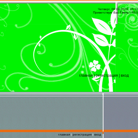
Четверг, 06.08.2026, 05:11
Приветствую Вас
Гость
|
RSS
главная
|
регистрация
|
вход
главная
|
регистрация
|
вход