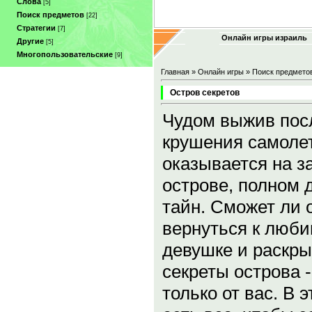
Слова
[5]
Поиск предметов
[22]
Стратегии
[7]
Онлайн игры израиль
Другие
[5]
Многопользовательские
[9]
Главная
»
Онлайн игры
»
Поиск предмето
Остров секретов
Чудом выжив пос
крушения самолет
оказывается на з
острове, полном 
тайн. Сможет ли 
вернуться к люб
девушке и раскры
секреты острова -
только от вас. В э