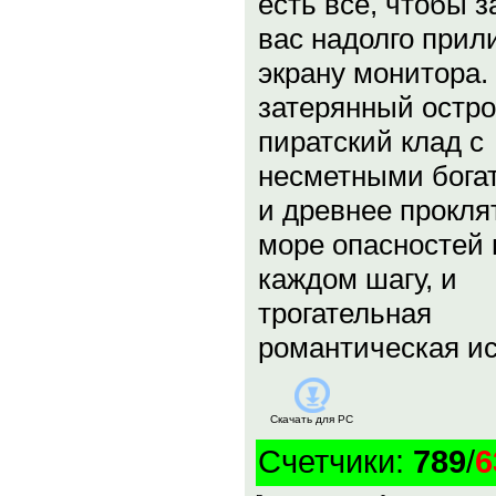
есть все, чтобы з
вас надолго прил
экрану монитора. 
затерянный остро
пиратский клад с
несметными бога
и древнее прокля
море опасностей 
каждом шагу, и
трогательная
романтическая ис
Скачать для
PC
Счетчики
:
789
/
6