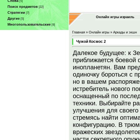
Слова
[5]
Поиск предметов
[22]
Стратегии
[7]
Онлайн игры израиль
Другие
[5]
Многопользовательские
[9]
Главная
»
Онлайн игры
»
Аркады и экшн
Чужой Космос 2
Далекое будущее: к З
приближается боевой 
инопланетян. Вам пре
одиночку бороться с п
но в вашем распоряже
истребитель нового по
оснащенный по после
техники. Выбирайте р
улучшения для своего
стремясь найти оптим
конфигурацию. В трюм
вражеских звездолето
части секретного оруж