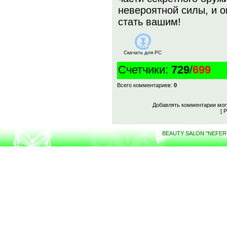
невероятной силы, и 
стать вашим!
Скачать для
PC
Счетчики
:
729
/
699
Всего комментариев
:
0
Добавлять комментарии могу
[
Р
BEAUTY SALON "NEFERTI