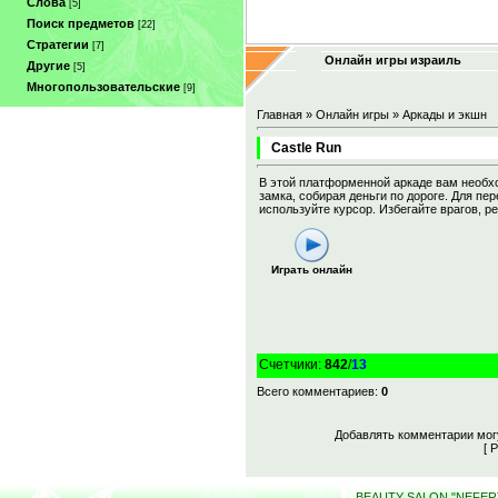
Слова
[5]
Поиск предметов
[22]
Стратегии
[7]
Онлайн игры израиль
Другие
[5]
Многопользовательские
[9]
Главная
»
Онлайн игры
»
Аркады и экшн
Castle Run
В этой платформенной аркаде вам необх
замка, собирая деньги по дороге. Для п
используйте курсор. Избегайте врагов, р
Играть онлайн
Счетчики
:
842
/
13
Всего комментариев
:
0
Добавлять комментарии могу
[
Р
BEAUTY SALON "NEFERTI