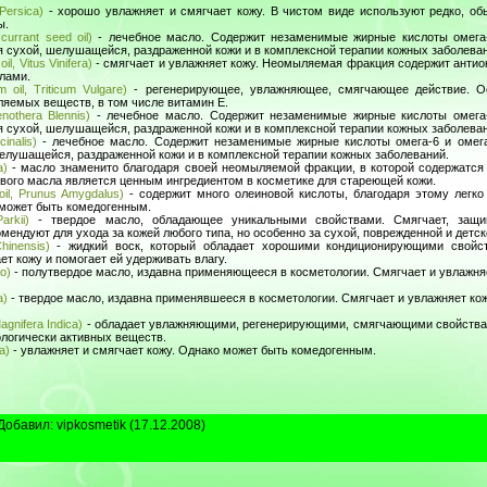
Persica)
- хорошо увлажняет и смягчает кожу. В чистом виде используют редко, о
ы.
urrant seed oil)
- лечебное масло. Содержит незаменимые жирные кислоты омега-
я сухой, шелушащейся, раздраженной кожи и в комплексной терапии кожных заболеван
, Vitus Vinifera)
- смягчает и увлажняет кожу. Неомыляемая фракция содержит антио
лами.
il, Triticum Vulgare)
- регенерирующее, увлажняющее, смягчающее действие. О
яемых веществ, в том числе витамин Е.
nothera Blennis)
- лечебное масло. Содержит незаменимые жирные кислоты омега-6
я сухой, шелушащейся, раздраженной кожи и в комплексной терапии кожных заболеван
inalis)
- лечебное масло. Содержит незаменимые жирные кислоты омега-6 и омега-
елушащейся, раздраженной кожи и в комплексной терапии кожных заболеваний.
a)
- масло знаменито благодаря своей неомыляемой фракции, в которой содержатс
ого масла является ценным ингредиентом в косметике для стареющей кожи.
il, Prunus Amygdalus)
- содержит много олеиновой кислоты, благодаря этому легко
 может быть комедогенным.
rkii)
- твердое масло, обладающее уникальными свойствами. Смягчает, защищ
ендуют для ухода за кожей любого типа, но особенно за сухой, поврежденной и детск
hinensis)
- жидкий воск, который обладает хорошими кондиционирующими свойст
т кожу и помогает ей удерживать влагу.
o)
- полутвердое масло, издавна применяющееся в косметологии. Смягчает и увлажняе
a)
- твердое масло, издавна применявшееся в косметологии. Смягчает и увлажняет кож
gnifera Indica)
- обладает увлажняющими, регенерирующими, смягчающими свойствам
ологически активных веществ.
a)
- увлажняет и смягчает кожу. Однако может быть комедогенным.
Добавил
:
vipkosmetik
(17.12.2008)