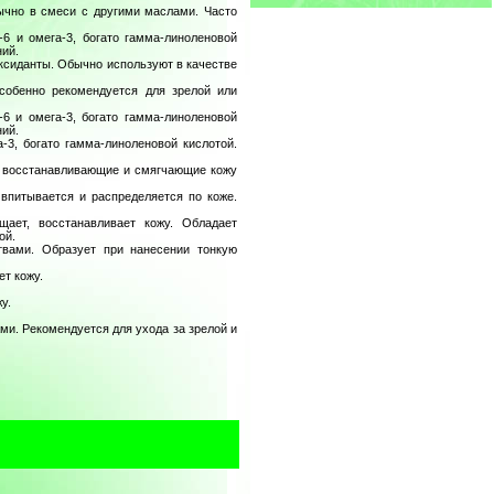
бычно в смеси с другими маслами. Часто
6 и омега-3, богато гамма-линоленовой
ий.
ксиданты. Обычно используют в качестве
собенно рекомендуется для зрелой или
 и омега-3, богато гамма-линоленовой
ий.
3, богато гамма-линоленовой кислотой.
я восстанавливающие и смягчающие кожу
 впитывается и распределяется по коже.
ает, восстанавливает кожу. Обладает
ой.
вами. Образует при нанесении тонкую
т кожу.
у.
и. Рекомендуется для ухода за зрелой и