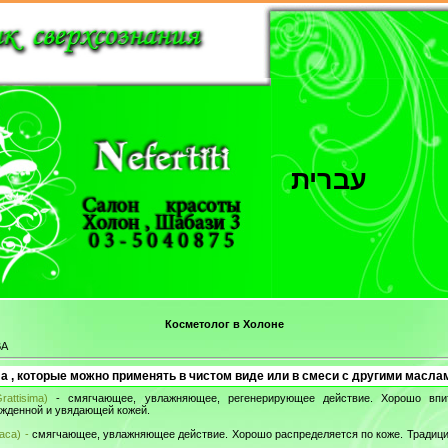
עברית
Косметолог в Холоне
ВА
 , которые можно применять в чистом виде или в смеси с другими масла
attisima)
- смягчающее, увлажняющее, регенерирующее действие. Хорошо впит
ежденной и увядающей кожей.
iaca)
-
смягчающее, увлажняющее действие. Хорошо распределяется по коже. Традици