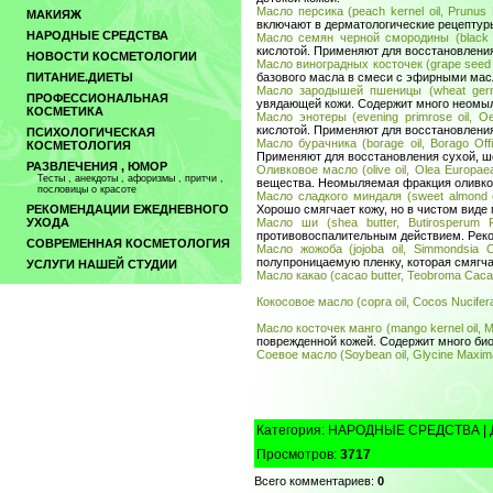
Масло персика (peach kernel oil, Prunus 
МАКИЯЖ
включают в дерматологические рецептур
НАРОДНЫЕ СРЕДСТВА
Масло семян черной смородины (black c
кислотой. Применяют для восстановлени
НОВОСТИ КОСМЕТОЛОГИИ
Масло виноградных косточек (grape seed oil
базового масла в смеси с эфирными мас
ПИТАНИЕ.ДИЕТЫ
Масло зародышей пшеницы (wheat germ o
ПРОФЕССИОНАЛЬНАЯ
увядающей кожи. Содержит много неомыл
КОСМЕТИКА
Масло энотеры (evening primrose oil, Oe
кислотой. Применяют для восстановлени
ПСИХОЛОГИЧЕСКАЯ
Масло бурачника (borage oil, Borago Offic
КОСМЕТОЛОГИЯ
Применяют для восстановления сухой, ш
РАЗВЛЕЧЕНИЯ , ЮМОР
Оливковое масло (olive oil, Olea Europae
Тесты , анекдоты , афоризмы , притчи ,
вещества. Неомыляемая фракция оливков
пословицы о красоте
Масло сладкого миндаля (sweet almond o
Хорошо смягчает кожу, но в чистом виде
РЕКОМЕНДАЦИИ ЕЖЕДНЕВНОГО
Масло ши (shea butter, Butirosperum Pa
УХОДА
противовоспалительным действием. Реком
СОВРЕМЕННАЯ КОСМЕТОЛОГИЯ
Масло жожоба (jojoba oil, Simmondsia C
полупроницаемую пленку, которая смягчае
УСЛУГИ НАШЕЙ СТУДИИ
Масло какао (cacao butter, Teobroma Caca
Кокосовое масло (copra oil, Cocos Nucifer
Масло косточек манго (mango kernel oil, Ma
поврежденной кожей. Содержит много би
Соевое масло (Soybean oil, Glycine Maxim
Категория
:
НАРОДНЫЕ СРЕДСТВА
|
Просмотров
:
3717
Всего комментариев
:
0