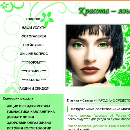
ГЛАВНАЯ
НАШИ УСЛУГИ
ФОТОГАЛЕРЕЯ
ПРАЙС ЛИСТ
ON LINE ВОПРОС
*****ФОРУМ*****
****ОТЗЫВЫ****
****КАТАЛОГ****
*АКЦИИ И СКИДКИ*
Категории раздела
Главная
»
Статьи
»
НАРОДНЫЕ СРЕДСТ
АКЦИИ И СКИДКИ МЕСЯЦА
Натуральные растительные масла
ГИМНАСТИКА-КАЛЛАНЕТИКА
Масло авокадо (avocado oil, Persea Gr
ДЕРМАТОЛОГИЯ
рекомендуется для ухода за сухой, повр
ЗДОРОВЫЙ ОБРАЗ ЖИЗНИ
Масло абрикоса (apricot oil, Prunus Armen
ИСТОРИЯ КОСМЕТОЛОГИИ
детской кожей.