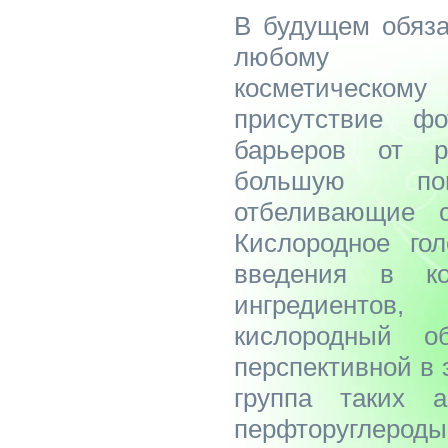
В будущем обяза
любому про
косметическо
присутствие фо
барьеров от р
большую поп
отбеливающие с
Кислородное гол
введения в ко
ингредиенто
кислородный 
перспективной в 
группа таких а
перфторуглеро