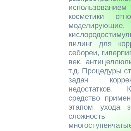
использовани
косметики отно
моделирующие,
кислородостиму
пилинг для кор
себореи, гиперпи
век, антицеллюл
т.д. Процедуры с
задач коррек
недостатков. 
средство примен
этапом ухода 
сложность
многоступен