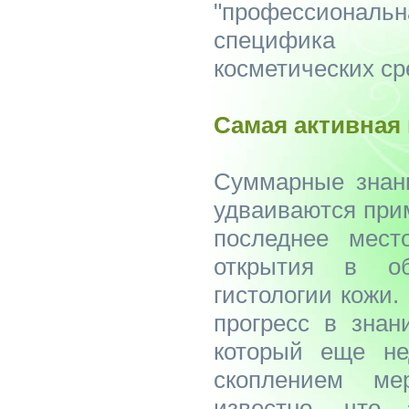
"профессиональ
специфика 
косметических ср
Самая активная
Суммарные знани
удваиваются прим
последнее мес
открытия в о
гистологии кожи.
прогресс в знан
который еще не
скоплением ме
известно, что 