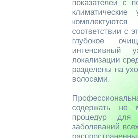
показателей с п
климатические 
комплектуют
соответствии с э
глубокое очищ
интенсивный 
локализации сре
разделены на ухо
волосами.
Профессионал
содержать не 
процедур для 
заболеваний всех
распростране