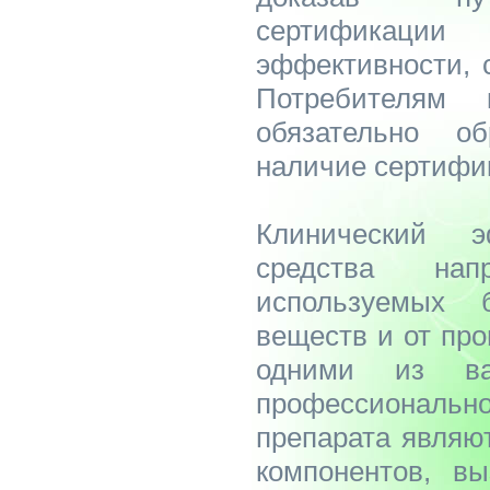
сертификаци
эффективности, 
Потребителям 
обязательно о
наличие сертифи
Клинический э
средства на
используемых б
веществ и от про
одними из ва
профессиональ
препарата являю
компонентов, в