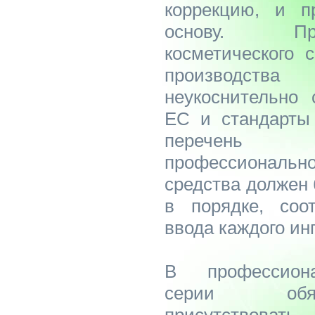
коррекцию, и п
основу. Пр
косметического 
производства
неукоснительно 
ЕС и стандарты
перечень
профессиональ
средства должен 
в порядке, соо
ввода каждого ин
В профессиона
серии обяз
присутствова