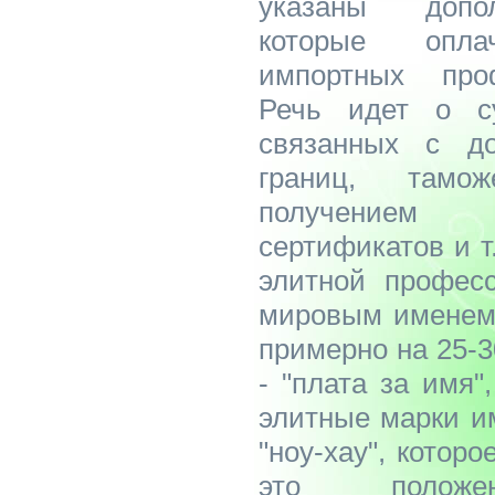
указаны допо
которые опла
импортных про
Речь идет о су
связанных с до
границ, тамо
получением
сертификатов и т
элитной професс
мировым именем,
примерно на 25-3
- "плата за имя"
элитные марки и
"ноу-хау", котор
это полож