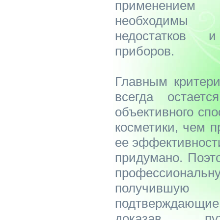
применением а
необходимы 
недостатков 
приборов.
Главным критери
всегда остаетс
объективного спо
косметики, чем 
ее эффективности
придумано. Поэт
профессиона
получившу
подтверждающие
доказав пу