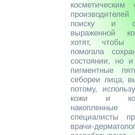
косметическим 
производителей
поиску и со
выраженной ко
хотят, чтобы 
помогала сохр
состоянии, но 
пигментные пя
себореи лица, в
потому, использ
кожи и кожн
накопленные
специалисты п
врачи-дерматоло