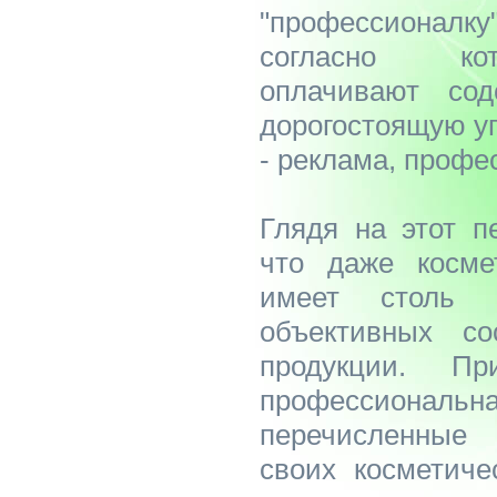
"профессионалк
согласно кот
оплачивают со
дорогостоящую уп
- реклама, профе
Глядя на этот п
что даже косме
имеет столь в
объективных со
продукции. П
профессионал
перечисленные
своих косметиче