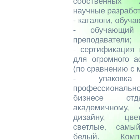
собственных 
научные разработ
- каталоги, обуч
- обучающий 
преподаватели;
- сертификация 
для огромного а
(по сравнению с 
- упаковка
профессионал
бизнесе отда
академичному, 
дизайну, цве
светлые, самы
белый. Комп