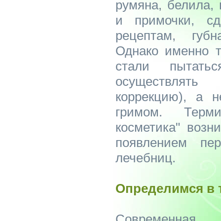
румяна, белила, 
и примочки, с
рецептам, губн
Однако именно т
стали пытать
осуществлять
коррекцию), а н
гримом. Терми
косметика" возн
появлением пер
лечебниц.
Определимся в 
Современна