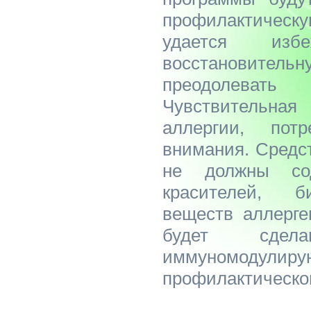
профилактиче
удается изб
восстановитель
преодолевать
Чувствительн
аллергии, пот
внимания. Средст
не должны сод
красителей, б
веществ аллерге
будет сдел
иммуномодулирую
профилактическог