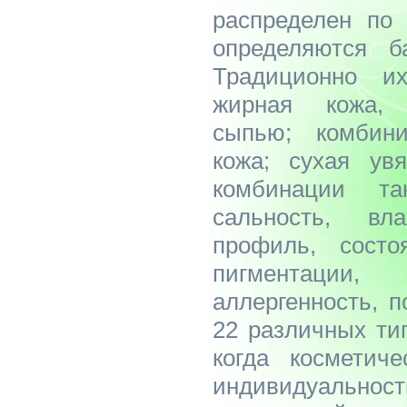
распределен по 
определяются б
Традиционно и
жирная кожа, 
сыпью; комбини
кожа; сухая ув
комбинации та
сальность, вла
профиль, состо
пигментации,
аллергенность, 
22 различных ти
когда косметич
индивидуальност