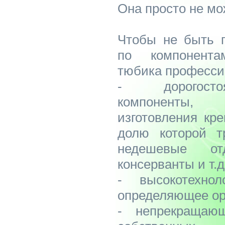
Она просто не мо
Чтобы не быть г
по компонента
тюбика професси
- дорогосто
компоненты, 
изготовления кр
долю которой т
недешевые от
консерванты и т.д
- высокотехнол
определяющее ор
- непрекращаю