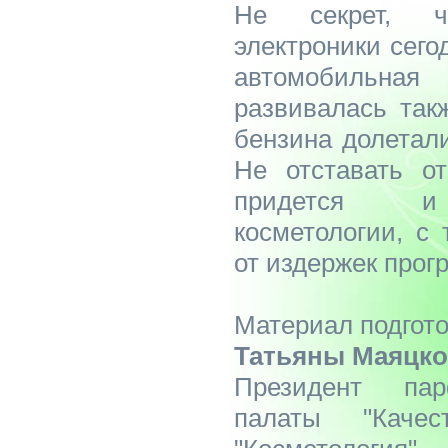
Не секрет, ч
электроники сего
автомобильн
развивалась так
бензина долетал
Не отставать от
придется и 
косметологии, с
от издержек прогр
Материал подгото
Татьяны Маяцк
Президент парф
палаты "Каче