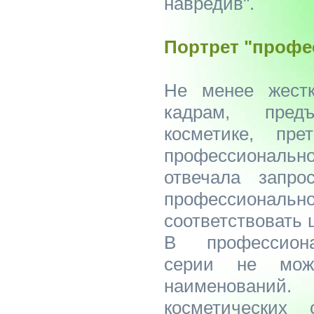
навредив".
Портрет "профе
Не менее жестк
кадрам, пред
косметике, пр
профессионал
отвечала запро
профессиональн
соответствовать 
В профессиона
серии не мож
наименован
косметических