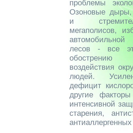
проблемы эколо
Озоновые дыры, 
и стремите
мегаполисов, и
автомобильной 
лесов - все э
обострению 
воздействия окр
людей. Усилен
дефицит кислоро
другие факторы
интенсивной защ
старения, анти
антиаллергенных