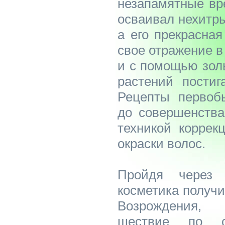
незапамятные вр
осваивал нехитры
а его прекрасна
свое отражение в
и с помощью зол
растений постиг
Рецепты первоб
до совершенства
техникой коррек
окраски волос.
Пройдя через 
косметика получи
Возрождения,
шествие по с