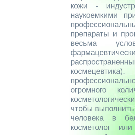
кожи - индуст
наукоемкими при
профессионал
препараты и про
весьма усл
фармацевтичес
распростра
космецевт
профессиональн
огромного коли
косметологически
чтобы выполнить
человека в бе
косметолог или