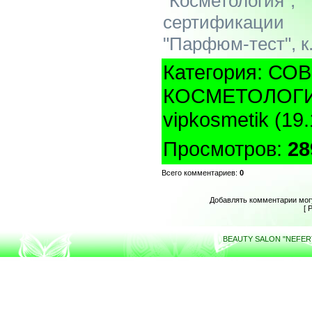
"Косметология"
сертификации
"Парфюм-тест", к.
Категория
:
СОВ
КОСМЕТОЛОГ
vipkosmetik
(19.
Просмотров
:
28
Всего комментариев
:
0
Добавлять комментарии мог
[
Р
BEAUTY SALON "NEFERTI