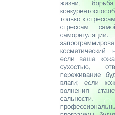
жизни, борь
конкурентоспосо
только к стрессам
стрессам сам
саморегуляци
запрограммир
косметический н
если ваша кожа
сухостью, о
переживание буд
влаги; если кож
волнения стан
сальности.
профессионал
программы буду