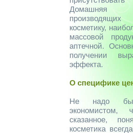
Домашняя л
производящих
косметику, наибо
массовой проду
аптечной. Основ
получении выра
эффекта.
О специфике це
Не надо быт
экономистом, 
сказанное, пон
косметика всегд