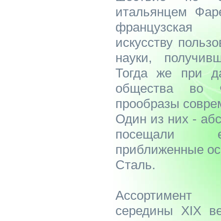
итальянцем Фаре
французская 
искусству пользо
науки, получив
Тогда же при д
общества во 
прообразы совре
Один из них - аб
посещали е
приближенные ос
Сталь.
Ассортимент 
середины XIX ве