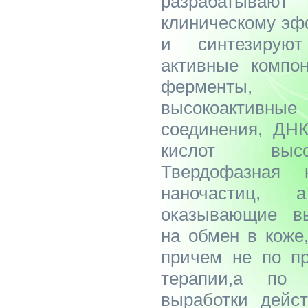
разрабатыв
клиническому эф
и синтезируют
активные компон
ферменты,
высокоактивны
соединения, ДНК
кислот высо
Твердофазная 
наночастиц, 
оказывающие вы
на обмен в коже
причем не по пр
терапии,а по 
выработки дейст