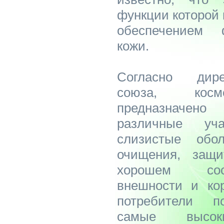
функции которой
обеспечением 
кожи.
Согласно дире
союза, косме
предназначен
различные уч
слизистые обо
очищения, защ
хорошем сос
внешности и кор
потребители п
самые высо