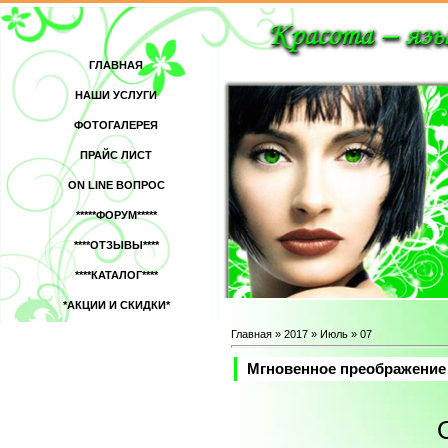
ГЛАВНАЯ
НАШИ УСЛУГИ
ФОТОГАЛЕРЕЯ
ПРАЙС ЛИСТ
ON LINE ВОПРОС
*****ФОРУМ*****
****ОТЗЫВЫ****
****КАТАЛОГ****
*АКЦИИ И СКИДКИ*
Главная
»
2017
»
Июль
»
07
Мгновенное преображение 